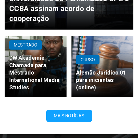
CCBA assinam acordo de
cooperação
MESTRADO
DW Akademie:
CURSO
Chamada para
Mestrado
Alemão Jurídico 01
International Media
para iniciantes
Studies
(online)
MAIS NOTÍCIAS