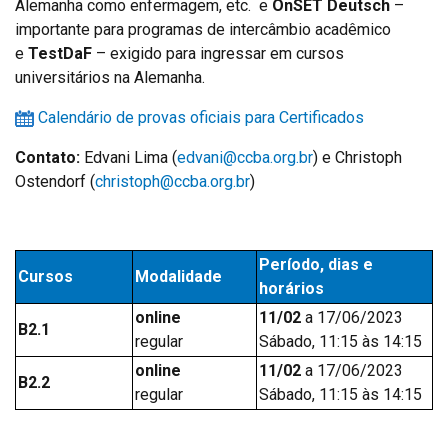
Alemanha como enfermagem, etc. e
OnSET Deutsch
–
importante para programas de intercâmbio acadêmico
e
TestDaF
– exigido para ingressar em cursos
universitários na Alemanha.
Calendário de provas oficiais para Certificados
Contato:
Edvani Lima (
edvani@ccba.org.br
) e Christoph
Ostendorf (
christoph@ccba.org.
br
)
Período, dias e
Cursos
Modalidade
horários
online
11/02
a 17/06/2023
B2.1
regular
Sábado, 11:15 às 14:15
online
11/02
a 17/06/2023
B2.2
regular
Sábado, 11:15 às 14:15