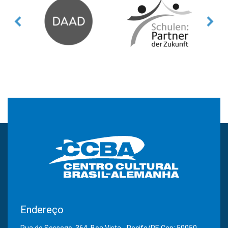
Endereço
Rua do Sossego, 364, Boa Vista - Recife/PE Cep: 50050-