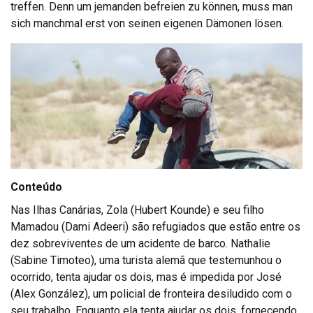
treffen. Denn um jemanden befreien zu können, muss man
sich manchmal erst von seinen eigenen Dämonen lösen.
Conteúdo
Nas Ilhas Canárias, Zola (Hubert Kounde) e seu filho
Mamadou (Dami Adeeri) são refugiados que estão entre os
dez sobreviventes de um acidente de barco. Nathalie
(Sabine Timoteo), uma turista alemã que testemunhou o
ocorrido, tenta ajudar os dois, mas é impedida por José
(Alex González), um policial de fronteira desiludido com o
seu trabalho. Enquanto ela tenta ajudar os dois, fornecendo