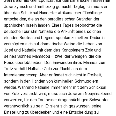
Sein Beruf als Grenzpolizist auf den kanarischen Inseln hat
José zynisch und hartherzig gemacht. Tagtäglich muss er
über das Schicksal Hunderter afrikanischer Flüchtlinge
entscheiden, die an den paradiesischen Stränden der
spanischen Inseln landen. Eines Tages beobachtet die
deutsche Touristin Nathalie die Ankunft eines solchen
elenden Bootes und beginnt spontan zu helfen. Dadurch
verknüpfen sich auf dramatische Weise die Leben von
José und Nathalie mit dem des Kongolaners Zola und
seines Sohnes Mamadou – zwei der wenigen, die die
Reise überlebt haben. Den Einwänden ihres Mannes zum
Trotz verhilft Nathalie Zola zur Flucht aus dem
Internierungscamp. Aber er findet sich nicht in Freiheit,
sondern in den Händen von kriminellen Schmugglern
wieder. Während Nathalie immer mehr mit dem Schicksal
von Zola verstrickt wird, muss sich José am Neujahrsabend
vorwerfen, für den Tod seiner drogensüchtigen Schwester
verantwortlich zu sein. Er sieht sich gezwungen, seine
Einstellung zu überdenken und eine Entscheidung zu