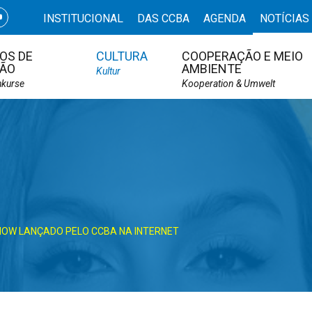
INSTITUCIONAL
DAS CCBA
AGENDA
NOTÍCIAS
OS DE
CULTURA
COOPERAÇÃO E MEIO
ÃO
AMBIENTE
Kultur
hkurse
Kooperation & Umwelt
HOW LANÇADO PELO CCBA NA INTERNET