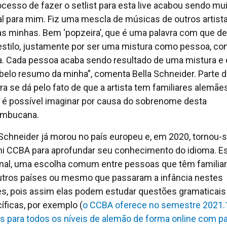
ocesso de fazer o setlist para esta live acabou sendo mu
al para mim. Fiz uma mescla de músicas de outros artist
s minhas. Bem ‘popzeira’, que é uma palavra com que de
stilo, justamente por ser uma mistura como pessoa, c
ta. Cada pessoa acaba sendo resultado de uma mistura e
belo resumo da minha”, comenta Bella Schneider. Parte 
ra se dá pelo fato de que a artista tem familiares alemães
é possível imaginar por causa do sobrenome desta
ambucana.
 Schneider já morou no país europeu e, em 2020, tornou-
i CCBA para aprofundar seu conhecimento do idioma. Es
inal, uma escolha comum entre pessoas que têm familia
tros países ou mesmo que passaram a infância nestes
es, pois assim elas podem estudar questões gramaticais
íficas, por exemplo (
o CCBA oferece no semestre 2021.
s para todos os níveis de alemão de forma online com p