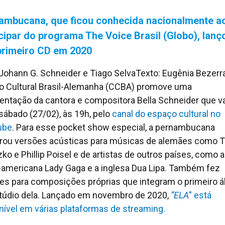
ambucana, que ficou conhecida nacionalmente a
icipar do programa The Voice Brasil (Globo), lanç
primeiro CD em 2020
 Johann G. Schneider e Tiago SelvaTexto: Eugênia Bezerr
o Cultural Brasil-Alemanha (CCBA) promove uma
entação da cantora e compositora Bella Schneider que va
 sábado (27/02), às 19h, pelo
canal do espaço cultural no
ube
. Para esse pocket show especial, a pernambucana
rou versões acústicas para músicas de alemães como 
ko e Phillip Poisel e de artistas de outros países, como a
-americana Lady Gaga e a inglesa Dua Lipa. Também fez
es para composições próprias que integram o primeiro 
túdio dela. Lançado em novembro de 2020,
“ELA
” está
nível em várias plataformas de streaming.