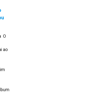
o
ou
a O
i ao
Tim
álbum