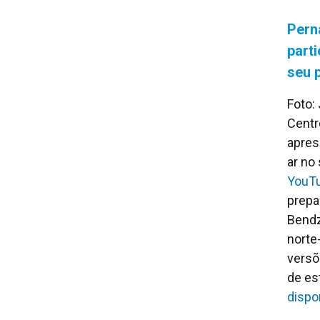
Pern
part
seu 
Foto:
Centr
apres
ar no
YouT
prepa
Bendz
norte
versõ
de es
dispo