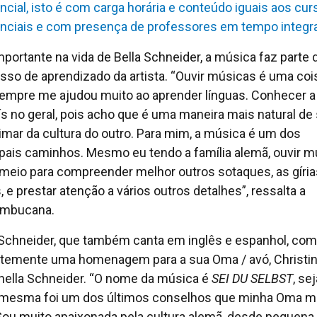
ncial, isto é com carga horária e conteúdo iguais aos cu
nciais e com presença de professores em tempo integra
mportante na vida de Bella Schneider, a música faz parte 
sso de aprendizado da artista. “Ouvir músicas é uma coi
empre me ajudou muito ao aprender línguas. Conhecer a 
ís no geral, pois acho que é uma maneira mais natural de
imar da cultura do outro. Para mim, a música é um dos
ipais caminhos. Mesmo eu tendo a família alemã, ouvir m
meio para compreender melhor outros sotaques, as gíria
, e prestar atenção a vários outros detalhes”, ressalta a
ambucana.
 Schneider, que também canta em inglês e espanhol, co
temente uma homenagem para a sua Oma / avó, Christi
nella Schneider. “O nome da música é
SEI DU SELBST
, se
mesma foi um dos últimos conselhos que minha Oma 
Sou muito apaixonada pela cultura alemã, desde pequena.