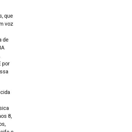
s, que
om voz
a de
BA
.
E por
essa
ecida
sica
os 8,
os,
cife e