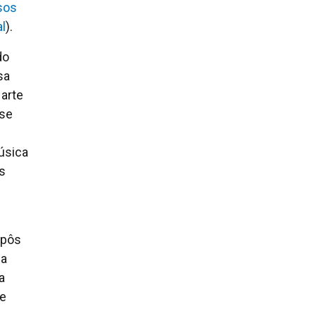
rsos
l
).
do
sa
arte
 se
úsica
s
mpôs
na
ja
me