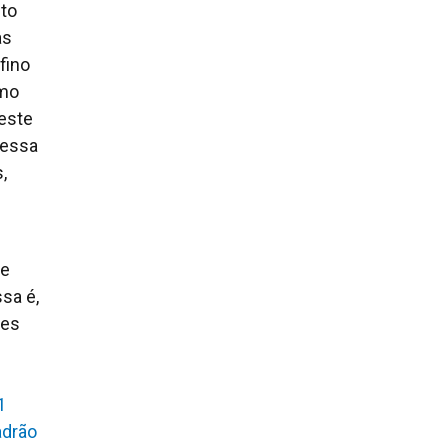
ito
as
fino
omo
 este
dessa
,
se
sa é,
res
1
adrão