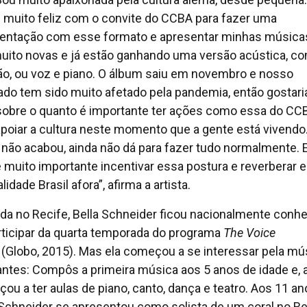
i muito feliz com o convite do CCBA para fazer uma
entação com esse formato e apresentar minhas música
uito novas e já estão ganhando uma versão acústica, c
lão, ou voz e piano. O álbum saiu em novembro e nosso
do tem sido muito afetado pela pandemia, então gostari
 sobre o quanto é importante ter ações como essa do CC
apoiar a cultura neste momento que a gente está vivendo
 não acabou, ainda não dá para fazer tudo normalmente. 
é muito importante incentivar essa postura e reverberar 
idade Brasil afora”, afirma a artista.
da no Recife, Bella Schneider ficou nacionalmente conh
rticipar da quarta temporada do programa
The Voice
(Globo, 2015). Mas ela começou a se interessar pela mú
ntes: Compôs a primeira música aos 5 anos de idade e, a
ou a ter aulas de piano, canto, dança e teatro. Aos 11 an
 Schneider se apresentou como solista de um coral no Re