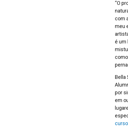
“O pr
natur
com a
meu e
artis
é um 
mistu
como 
pern
Bella
Alumn
por s
em ou
lugar
espec
curso