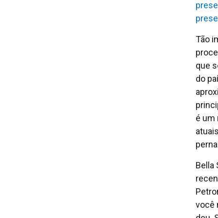
prese
prese
Tão i
proce
que s
do pa
aprox
princ
é um 
atuais
pern
Bella
recen
Petro
você 
deu. 