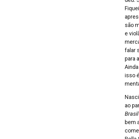
Fique
apres
são m
e vio
merca
falar
para 
Ainda
isso 
mental
Nasci
ao pa
Brasil
bem a
começ
Bella